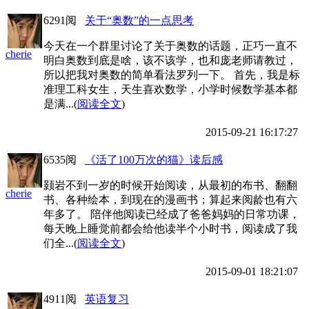
6291阅
关于“奥数”的一点思考
今天在一个群里讨论了关于奥数的话题，正巧一直不
cherie
明白奥数到底是啥，该不该学，也和庞老师请教过，
所以把我对奥数的简单看法罗列一下。 首先，我是标
准理工科女生，天生喜欢数学，小学时候数学基本都
是满...(
阅读全文
)
2015-09-21 16:17:27
6535阅
《活了100万次的猫》读后感
颢岩不到一岁的时候开始阅读，从最初的布书、翻翻
cherie
书、各种绘本，到现在的漫画书；算起来阅龄也有六
年多了。 陪伴他阅读已经成了爸爸妈妈的日常功课，
每天晚上睡觉前都会给他读半个小时书，阅读成了我
们全...(
阅读全文
)
2015-09-01 18:21:07
4911阅
英语复习