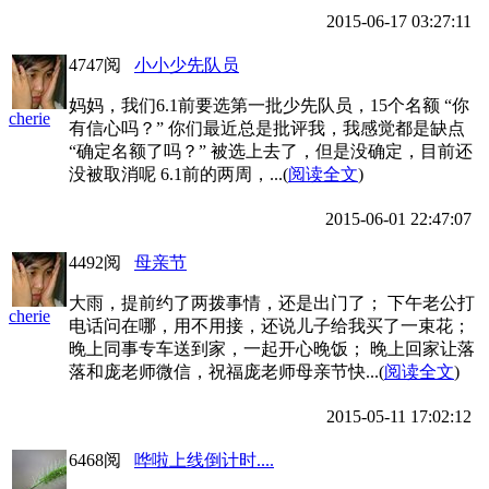
2015-06-17 03:27:11
4747阅
小小少先队员
妈妈，我们6.1前要选第一批少先队员，15个名额 “你
cherie
有信心吗？” 你们最近总是批评我，我感觉都是缺点
“确定名额了吗？” 被选上去了，但是没确定，目前还
没被取消呢 6.1前的两周，...(
阅读全文
)
2015-06-01 22:47:07
4492阅
母亲节
大雨，提前约了两拨事情，还是出门了； 下午老公打
cherie
电话问在哪，用不用接，还说儿子给我买了一束花；
晚上同事专车送到家，一起开心晚饭； 晚上回家让落
落和庞老师微信，祝福庞老师母亲节快...(
阅读全文
)
2015-05-11 17:02:12
6468阅
哗啦上线倒计时....