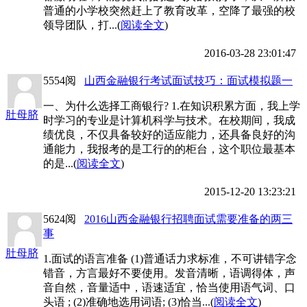
普通的小学校突然赶上了教育改革，空降了最强的校
领导团队，打...(
阅读全文
)
2016-03-28 23:01:47
5554阅
山西金融银行考试面试技巧：面试模拟题一
一、为什么选择工商银行? 1.在知识积累方面，我上学
肚母脐
时学习的专业是计算机科学与技术。在校期间，我成
绩优良，不仅具备较好的适应能力，还具备良好的沟
通能力，我报考的是工行的的柜台，这个职位最基本
的是...(
阅读全文
)
2015-12-20 13:23:21
5624阅
2016山西金融银行招聘面试需要准备的两三
事
肚母脐
1.面试的语言准备 (1)普通话力求标准，不可讲错字念
错音，方言最好不要使用。发音清晰，语调得体，声
音自然，音量适中，语速适宜，恰当使用语气词、口
头语 ; (2)准确地选用词语; (3)恰当...(
阅读全文
)