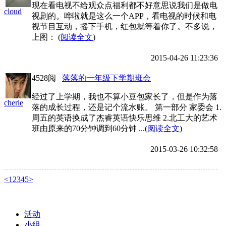
现在看电视不给观众点福利都不好意思说我们是做电
cloud
视剧的。哗啦就是这么一个APP，看电视的时候和电
视节目互动，摇下手机，红包就等着你了。不多说，
上图： (
阅读全文
)
2015-04-26 11:23:36
4528阅
落落的一年级下学期班会
经过了上学期，我也不算小豆包家长了，但是作为落
cherie
落的成长过程，还是记个流水账。 第一部分 家委会 1.
周五的英语换成了杰睿英语快乐思维 2.北工大的艺术
班由原来的70分钟调到60分钟 ...(
阅读全文
)
2015-03-26 10:32:58
<
1
2
3
4
5
>
活动
小组