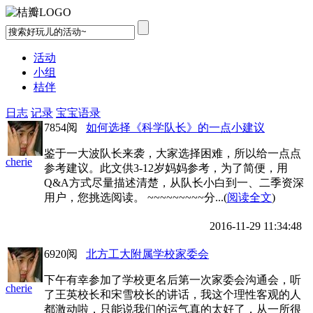
活动
小组
桔伴
日志
记录
宝宝语录
7854阅
如何选择《科学队长》的一点小建议
鉴于一大波队长来袭，大家选择困难，所以给一点点
cherie
参考建议。此文供3-12岁妈妈参考，为了简便，用
Q&A方式尽量描述清楚，从队长小白到一、二季资深
用户，您挑选阅读。 ~~~~~~~~~分...(
阅读全文
)
2016-11-29 11:34:48
6920阅
北方工大附属学校家委会
下午有幸参加了学校更名后第一次家委会沟通会，听
cherie
了王英校长和宋雪校长的讲话，我这个理性客观的人
都激动啦，只能说我们的运气真的太好了，从一所很